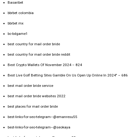
Basaribet
bbrbet colombia
bbrbet mx
bc-bdgame1
best country for mail order bride
best country for mail order bride reddit
Best Crypto Wallets Of November 2024 – 824
Best Live Golf Betting Sites Gamble On Us Open Up Online In 2024" – 686
best mail order bride service
best mail order bride websites 2022
best places for mail order bride
best-links-for-seo-telegram–@emanresu55
best-links-for-seo-telegram–@seokaya