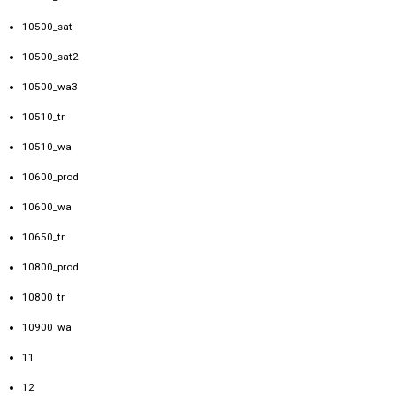
10500_sat
10500_sat2
10500_wa3
10510_tr
10510_wa
10600_prod
10600_wa
10650_tr
10800_prod
10800_tr
10900_wa
11
12