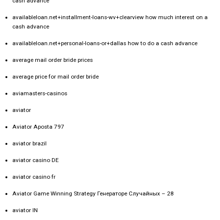
cash advance
availableloan.net+installment-loans-wv+clearview how much interest on a
cash advance
availableloan.net+personal-loans-or+dallas how to do a cash advance
average mail order bride prices
average price for mail order bride
aviamasters-casinos
aviator
Aviator Aposta 797
aviator brazil
aviator casino DE
aviator casino fr
Aviator Game Winning Strategy Генераторе Случайных – 28
aviator IN