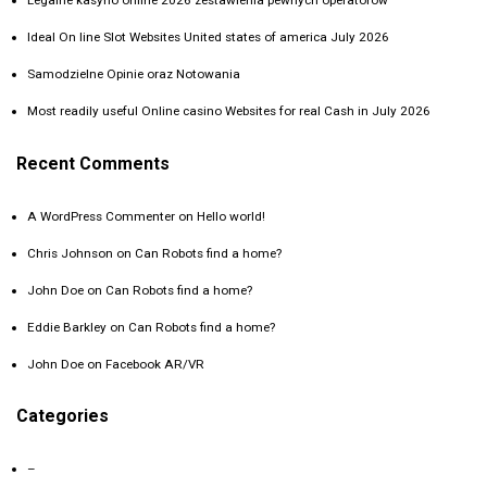
Legalne kasyno online 2026 zestawienia pewnych operatorów
Ideal On line Slot Websites United states of america July 2026
Samodzielne Opinie oraz Notowania
Most readily useful Online casino Websites for real Cash in July 2026
Recent Comments
A WordPress Commenter
on
Hello world!
Chris Johnson
on
Can Robots find a home?
John Doe
on
Can Robots find a home?
Eddie Barkley
on
Can Robots find a home?
John Doe
on
Facebook AR/VR
Categories
–