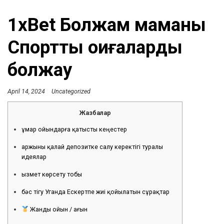
1xBet Болжам маманы
Спорттық оқиғаларды
болжау
April 14, 2024
Uncategorized
Жазбалар
Құмар ойындарға қатысты кеңестер
Қаржыны қалай депозитке салу керектігі туралы
идеялар
Қызмет көрсету тобы
бәс тігу Уганда Ескертпе жиі қойылатын сұрақтар
Жанды ойын / ағын