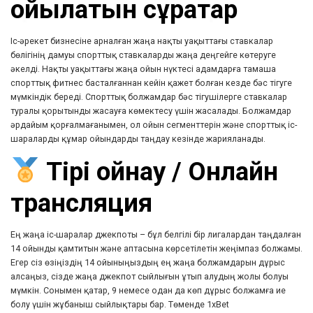
қойылатын сұрақтар
Іс-әрекет бизнесіне арналған жаңа нақты уақыттағы ставкалар
бөлігінің дамуы спорттық ставкаларды жаңа деңгейге көтеруге
әкелді. Нақты уақыттағы жаңа ойын нүктесі адамдарға тамаша
спорттық фитнес басталғаннан кейін қажет болған кезде бәс тігуге
мүмкіндік береді. Спорттық болжамдар бәс тігушілерге ставкалар
туралы қорытынды жасауға көмектесу үшін жасалады. Болжамдар
әрдайым қорғалмағанымен, ол ойын сегменттерін және спорттық іс-
шараларды құмар ойындарды таңдау кезінде жарияланады.
Тірі ойнау / Онлайн
трансляция
Ең жаңа іс-шаралар джекпоты – бұл белгілі бір лигалардан таңдалған
14 ойынды қамтитын және аптасына көрсетілетін жеңімпаз болжамы.
Егер сіз өзіңіздің 14 ойыныңыздың ең жаңа болжамдарын дұрыс
алсаңыз, сізде жаңа джекпот сыйлығын ұтып алудың жолы болуы
мүмкін. Сонымен қатар, 9 немесе одан да көп дұрыс болжамға ие
болу үшін жұбаныш сыйлықтары бар. Төменде 1xBet