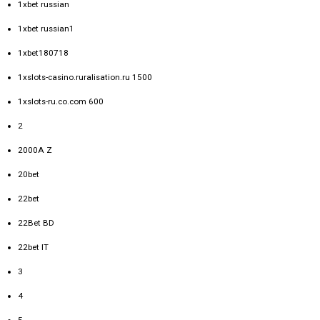
1xbet russian
1xbet russian1
1xbet180718
1xslots-casino.ruralisation.ru 1500
1xslots-ru.co.com 600
2
2000A Z
20bet
22bet
22Bet BD
22bet IT
3
4
5