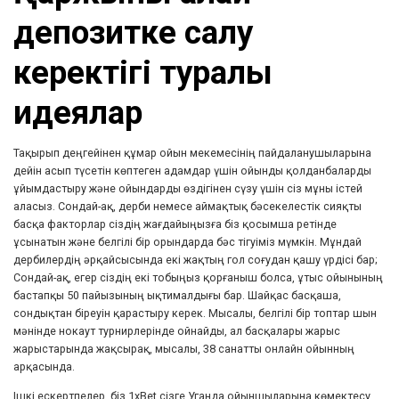
депозитке салу
керектігі туралы
идеялар
Тақырып деңгейінен құмар ойын мекемесінің пайдаланушыларына
дейін асып түсетін көптеген адамдар үшін ойынды қолданбаларды
ұйымдастыру және ойындарды өздігінен сүзу үшін сіз мұны істей
аласыз. Сондай-ақ, дерби немесе аймақтық бәсекелестік сияқты
басқа факторлар сіздің жағдайыңызға біз қосымша ретінде
ұсынатын және белгілі бір орындарда бәс тігуіміз мүмкін. Мұндай
дербилердің әрқайсысында екі жақтың гол соғудан қашу үрдісі бар;
Сондай-ақ, егер сіздің екі тобыңыз қорғаныш болса, ұтыс ойынының
бастапқы 50 пайызының ықтималдығы бар. Шайқас басқаша,
сондықтан біреуін қарастыру керек. Мысалы, белгілі бір топтар шын
мәнінде нокаут турнирлерінде ойнайды, ал басқалары жарыс
жарыстарында жақсырақ, мысалы, 38 санатты онлайн ойынның
арқасында.
Ішкі ескертпелер, біз 1xBet сізге Уганда ойыншыларына көмектесу