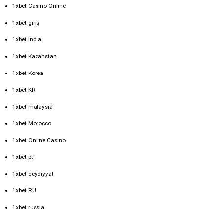
1xbet Casino Online
1xbet giriş
1xbet india
1xbet Kazahstan
1xbet Korea
1xbet KR
1xbet malaysia
1xbet Morocco
1xbet Online Casino
1xbet pt
1xbet qeydiyyat
1xbet RU
1xbet russia