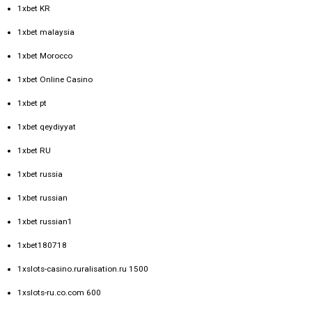
1xbet KR
1xbet malaysia
1xbet Morocco
1xbet Online Casino
1xbet pt
1xbet qeydiyyat
1xbet RU
1xbet russia
1xbet russian
1xbet russian1
1xbet180718
1xslots-casino.ruralisation.ru 1500
1xslots-ru.co.com 600