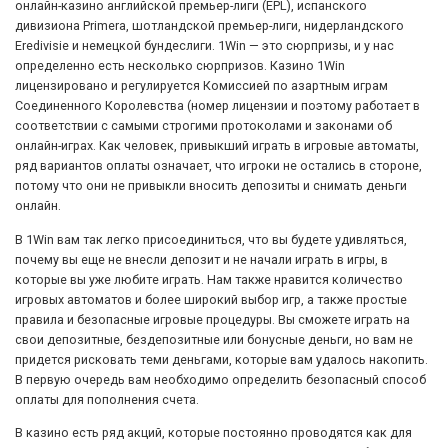
онлайн-казино английской премьер-лиги (EPL), испанского
дивизиона Primera, шотландской премьер-лиги, нидерландского
Eredivisie и немецкой бундеслиги. 1Win — это сюрпризы, и у нас
определенно есть несколько сюрпризов. Казино 1Win
лицензировано и регулируется Комиссией по азартным играм
Соединенного Королевства (номер лицензии и поэтому работает в
соответствии с самыми строгими протоколами и законами об
онлайн-играх. Как человек, привыкший играть в игровые автоматы,
ряд вариантов оплаты означает, что игроки не остались в стороне,
потому что они не привыкли вносить депозиты и снимать деньги
онлайн.
В 1Win вам так легко присоединиться, что вы будете удивляться,
почему вы еще не внесли депозит и не начали играть в игры, в
которые вы уже любите играть. Нам также нравится количество
игровых автоматов и более широкий выбор игр, а также простые
правила и безопасные игровые процедуры. Вы сможете играть на
свои депозитные, бездепозитные или бонусные деньги, но вам не
придется рисковать теми деньгами, которые вам удалось накопить.
В первую очередь вам необходимо определить безопасный способ
оплаты для пополнения счета.
В казино есть ряд акций, которые постоянно проводятся как для