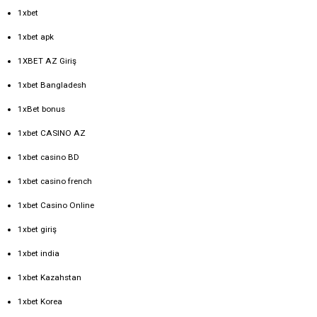
1xbet
1xbet apk
1XBET AZ Giriş
1xbet Bangladesh
1xBet bonus
1xbet CASINO AZ
1xbet casino BD
1xbet casino french
1xbet Casino Online
1xbet giriş
1xbet india
1xbet Kazahstan
1xbet Korea