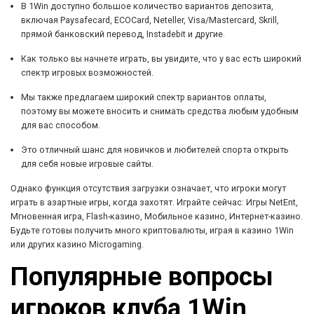
В 1Win доступно большое количество вариантов депозита,
включая Paysafecard, ECOCard, Neteller, Visa/Mastercard, Skrill,
прямой банковский перевод, Instadebit и другие.
Как только вы начнете играть, вы увидите, что у вас есть широкий
спектр игровых возможностей.
Мы также предлагаем широкий спектр вариантов оплаты,
поэтому вы можете вносить и снимать средства любым удобным
для вас способом.
Это отличный шанс для новичков и любителей спорта открыть
для себя новые игровые сайты.
Однако функция отсутствия загрузки означает, что игроки могут
играть в азартные игры, когда захотят. Играйте сейчас: Игры NetEnt,
Мгновенная игра, Flash-казино, Мобильное казино, Интернет-казино.
Будьте готовы получить много криптовалюты, играя в казино 1Win
или других казино Microgaming.
Популярные вопросы
игроков клуба 1Win