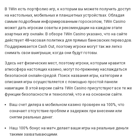
В 1Win есть портфолио игр, к которым вы можете получить доступ
на настольных, мобильных и планшетных устройствах. Обладая
самым подробным информированным гороскопом, 1Win Casino
может дать игрокам советы и рекомендации на каждом этапе
азартных игр онлайн. В обзоре 1Win Casino указано, что на сайте
действует 48-часовая политика для прямых банковских переводов.
Поддерживается Cash Out, поэтому игроки могут так же легко
снимать свои выигрыши, когда они будут готовы.
Здесь нет физических мест, поэтому игроки, которым нравится
атмосфера настоящих казино, могут по-прежнему наслаждаться
безопасной онлайн-средой. Поиск названия игры, категории и
описания игры осуществляется с помощью простой панели
навигации. В этой версии сайта 1Win Casino присутствуют все те же
функции безопасности и технологий, что и на основном сайте.
Ваш счет дилера в мобильном казино проверен на 100%, что
означает отсутствие проблем и задержек при внесении или
снятии реальных денег.
Наш 100% бонус на матч делает ваши игры на реальные деньги
такими захватывающими.