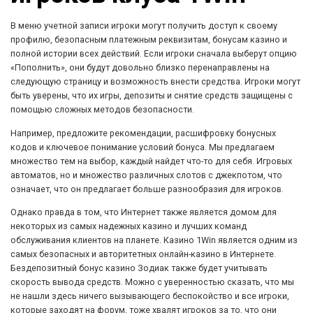
В меню учетной записи игроки могут получить доступ к своему
профилю, безопасным платежным реквизитам, бонусам казино и
полной истории всех действий. Если игроки сначала выберут опцию
«Пополнить», они будут довольно близко перенаправлены на
следующую страницу и возможность внести средства. Игроки могут
быть уверены, что их игры, депозиты и снятие средств защищены с
помощью сложных методов безопасности.
Например, предложите рекомендации, расшифровку бонусных
кодов и ключевое понимание условий бонуса. Мы предлагаем
множество тем на выбор, каждый найдет что-то для себя. Игровых
автоматов, но и множество различных слотов с джекпотом, что
означает, что он предлагает больше разнообразия для игроков.
Однако правда в том, что Интернет также является домом для
некоторых из самых надежных казино и лучших команд
обслуживания клиентов на планете. Казино 1Win является одним из
самых безопасных и авторитетных онлайн-казино в Интернете.
Бездепозитный бонус казино Зодиак также будет учитывать
скорость вывода средств. Можно с уверенностью сказать, что мы
не нашли здесь ничего вызывающего беспокойство и все игроки,
которые заходят на форум, тоже хвалят игроков за то, что они