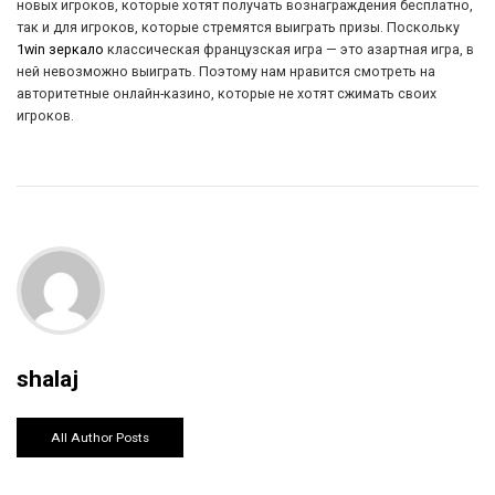
новых игроков, которые хотят получать вознаграждения бесплатно,
так и для игроков, которые стремятся выиграть призы. Поскольку
1win зеркало
классическая французская игра — это азартная игра, в
ней невозможно выиграть. Поэтому нам нравится смотреть на
авторитетные онлайн-казино, которые не хотят сжимать своих
игроков.
shalaj
All Author Posts