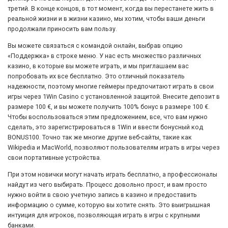
третий. В конце концов, в тот момент, когда вы перестанете жить в
реальной жизни и в жизни казино, мы хотим, чтобы ваши деньги
продолжали приносить вам пользу.
Вы можете связаться с командой онлайн, выбрав опцию
«Поддержка» в строке меню. У нас есть множество различных
казино, в которые вы можете играть, и мы приглашаем вас
попробовать их все бесплатно. Это отличный показатель
надежности, поэтому многие геймеры предпочитают играть в свои
игры через 1Win Casino с установленной защитой. Внесите депозит в
размере 100 €, и вы можете получить 100% бонус в размере 100 €.
Чтобы воспользоваться этим предложением, все, что вам нужно
сделать, это зарегистрироваться в 1Win и ввести бонусный код
BONUS100. Точно так же многие другие веб-сайты, такие как
Wikipedia и MacWorld, позволяют пользователям играть в игры через
свои портативные устройства.
При этом новички могут начать играть бесплатно, а профессионалы
найдут из чего выбирать. Процесс довольно прост, и вам просто
нужно войти в свою учетную запись в казино и предоставить
информацию о сумме, которую вы хотите снять. Это выигрышная
интуиция для игроков, позволяющая играть в игры с крупными
банками.