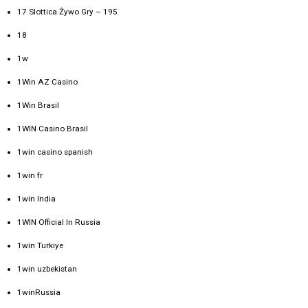
17 Slottica Żywo Gry – 195
18
1w
1Win AZ Casino
1Win Brasil
1WIN Casino Brasil
1win casino spanish
1win fr
1win India
1WIN Official In Russia
1win Turkiye
1win uzbekistan
1winRussia