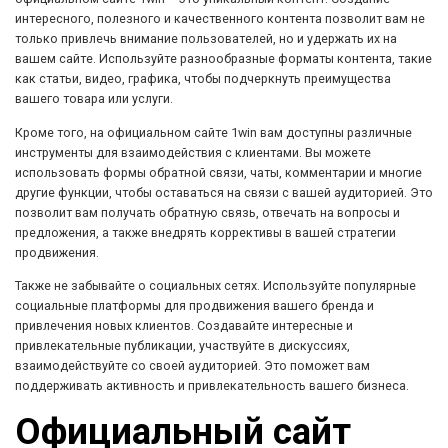
интересного, полезного и качественного контента позволит вам не
только привлечь внимание пользователей, но и удержать их на
вашем сайте. Используйте разнообразные форматы контента, такие
как статьи, видео, графика, чтобы подчеркнуть преимущества
вашего товара или услуги.
Кроме того, на официальном сайте 1win вам доступны различные
инструменты для взаимодействия с клиентами. Вы можете
использовать формы обратной связи, чаты, комментарии и многие
другие функции, чтобы оставаться на связи с вашей аудиторией. Это
позволит вам получать обратную связь, отвечать на вопросы и
предложения, а также внедрять коррективы в вашей стратегии
продвижения.
Также не забывайте о социальных сетях. Используйте популярные
социальные платформы для продвижения вашего бренда и
привлечения новых клиентов. Создавайте интересные и
привлекательные публикации, участвуйте в дискуссиях,
взаимодействуйте со своей аудиторией. Это поможет вам
поддерживать активность и привлекательность вашего бизнеса.
Официальный сайт