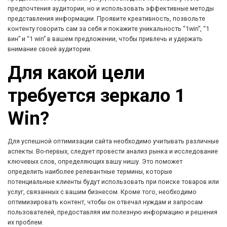
предпочтения аудитории, но и использовать эффективные методы
представления информации. Проявите креативность, позвольте
контенту говорить сам за себя и покажите уникальность “1win”, “1
вин” и “1 win” в вашем предложении, чтобы привлечь и удержать
внимание своей аудитории.
Для какой цели
требуется зеркало 1
Win?
Для успешной оптимизации сайта необходимо учитывать различные
аспекты. Во-первых, следует провести анализ рынка и исследование
ключевых слов, определяющих вашу нишу. Это поможет
определить наиболее релевантные термины, которые
потенциальные клиенты будут использовать при поиске товаров или
услуг, связанных с вашим бизнесом. Кроме того, необходимо
оптимизировать контент, чтобы он отвечал нуждам и запросам
пользователей, предоставляя им полезную информацию и решения
их проблем.