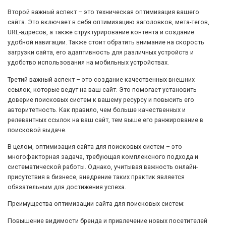
Второй важный аспект – это техническая оптимизация вашего
сайта. Это включает в себя оптимизацию заголовков, мета-тегов,
URL-адресов, а также структурирование контента и создание
удобной навигации. Также стоит обратить внимание на скорость
загрузки сайта, его адаптивность для различных устройств и
удобство использования на мобильных устройствах.
Третий важный аспект – это создание качественных внешних
ссылок, которые ведут на ваш сайт. Это помогает установить
доверие поисковых систем к вашему ресурсу и повысить его
авторитетность. Как правило, чем больше качественных и
релевантных ссылок на ваш сайт, тем выше его ранжирование в
поисковой выдаче.
В целом, оптимизация сайта для поисковых систем – это
многофакторная задача, требующая комплексного подхода и
систематической работы. Однако, учитывая важность онлайн-
присутствия в бизнесе, внедрение таких практик является
обязательным для достижения успеха.
Преимущества оптимизации сайта для поисковых систем:
Повышение видимости бренда и привлечение новых посетителей