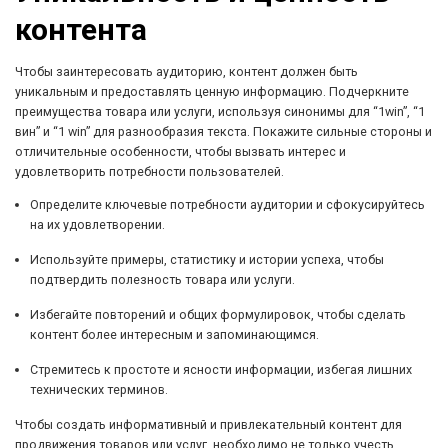
контента
Чтобы заинтересовать аудиторию, контент должен быть
уникальным и предоставлять ценную информацию. Подчеркните
преимущества товара или услуги, используя синонимы для “1win”, “1
вин” и “1 win” для разнообразия текста. Покажите сильные стороны и
отличительные особенности, чтобы вызвать интерес и
удовлетворить потребности пользователей.
Определите ключевые потребности аудитории и сфокусируйтесь
на их удовлетворении.
Используйте примеры, статистику и истории успеха, чтобы
подтвердить полезность товара или услуги.
Избегайте повторений и общих формулировок, чтобы сделать
контент более интересным и запоминающимся.
Стремитесь к простоте и ясности информации, избегая лишних
технических терминов.
Чтобы создать информативный и привлекательный контент для
продвижения товаров или услуг, необходимо не только учесть