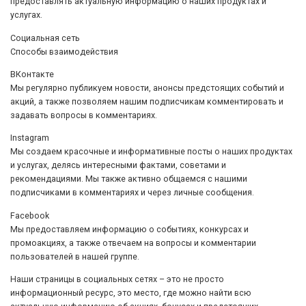
предоставлять актуальную информацию о наших продуктах и
услугах.
Социальная сеть
Способы взаимодействия
ВКонтакте
Мы регулярно публикуем новости, анонсы предстоящих событий и
акций, а также позволяем нашим подписчикам комментировать и
задавать вопросы в комментариях.
Instagram
Мы создаем красочные и информативные посты о наших продуктах
и услугах, делясь интересными фактами, советами и
рекомендациями. Мы также активно общаемся с нашими
подписчиками в комментариях и через личные сообщения.
Facebook
Мы предоставляем информацию о событиях, конкурсах и
промоакциях, а также отвечаем на вопросы и комментарии
пользователей в нашей группе.
Наши страницы в социальных сетях – это не просто
информационный ресурс, это место, где можно найти всю