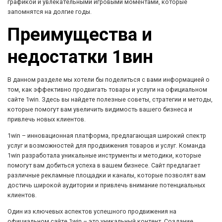
графикой и увлекательными игровыми моментами, которые
запомнятся на долгие годы.
Преимущества и
недостатки 1вин
В данном разделе мы хотели бы поделиться с вами информацией о
том, как эффективно продвигать товары и услуги на официальном
сайте 1win. Здесь вы найдете полезные советы, стратегии и методы,
которые помогут вам увеличить видимость вашего бизнеса и
привлечь новых клиентов.
1win – инновационная платформа, предлагающая широкий спектр
услуг и возможностей для продвижения товаров и услуг. Команда
1win разработала уникальные инструменты и методики, которые
помогут вам добиться успеха в вашем бизнесе. Сайт предлагает
различные рекламные площадки и каналы, которые позволят вам
достичь широкой аудитории и привлечь внимание потенциальных
клиентов.
Один из ключевых аспектов успешного продвижения на
официальном сайте 1win – это уникальный контент. Создание