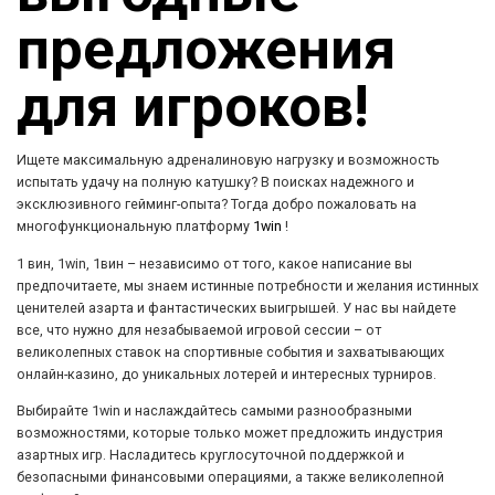
предложения
для игроков!
Ищете максимальную адреналиновую нагрузку и возможность
испытать удачу на полную катушку? В поисках надежного и
эксклюзивного гейминг-опыта? Тогда добро пожаловать на
многофункциональную платформу
1win
!
1 вин, 1win, 1вин – независимо от того, какое написание вы
предпочитаете, мы знаем истинные потребности и желания истинных
ценителей азарта и фантастических выигрышей. У нас вы найдете
все, что нужно для незабываемой игровой сессии – от
великолепных ставок на спортивные события и захватывающих
онлайн-казино, до уникальных лотерей и интересных турниров.
Выбирайте 1win и наслаждайтесь самыми разнообразными
возможностями, которые только может предложить индустрия
азартных игр. Насладитесь круглосуточной поддержкой и
безопасными финансовыми операциями, а также великолепной