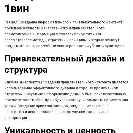
1вин
Раздел “Создание информативного и привлекательного контента”
посвящен важности качественного и привлекательного
представления информации о товарах или услугах. Он
рассматривает методы, стратегии и принципы, которые помогут
создать контент, способный заинтересовать и убедить аудиторию.
Привлекательный дизайн и
структура
Ключевым аспектом создания привлекательного контента является
использование эффективного дизайна и хорошо продуманной
структуры. Визуальное оформление должно быть привлекательным,
соответствовать бренду и подчеркивать уникальность продукта или
услуги. Создание ярких заголовков, разделение текста на
параграфы и использование списков улучшит восприятие
информации.
Уникальность и ценность