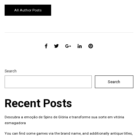
All Author Posts
Search
Search
Recent Posts
Descubra a emoção de Spins de Glória e transforme sua sorte em vitória
esmagadora
You can find some games via the brand name, and additionally antique titles,