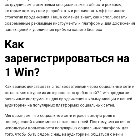
сотрудничаем с опытными специалистами в области рекламы,
которые помогут вам разработать и реализовать эффективные
стратегии продвижения. Наша команда знает, как использовать
современные рекламные инструменты и платформы для достижения
ваших целей и увеличения прибыли вашего бизнеса.
Как
зарегистрироваться на
1 Win?
Как взаимодействовать с пользователями через социальные сети и
оставаться в курсе их интересов и потребностей? 1 win предлагает
различные инструменты для продвижения и коммуникации с нашей
аудиторией на популярных платформах социальных сетей.
Мы осознаем, что социальные сети играют важную роль в
повседневной жизни многих пользователей. Поэтому, мы активно
используем возможности популярных социальных платформ для
того, чтобы быть рядом с нашей аудиторией, общаться с ней и