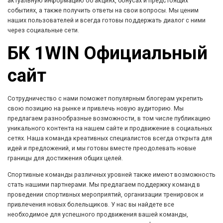
актуальную информацию об акциях, бонусах и предстоящих
событиях, а также получить ответы на свои вопросы. Мы ценим
наших пользователей и всегда готовы поддержать диалог с ними
через социальные сети.
БК 1WIN Официальный
сайт
Сотрудничество с нами поможет популярным блогерам укрепить
свою позицию на рынке и привлечь новую аудиторию. Мы
предлагаем разнообразные возможности, в том числе публикацию
уникального контента на нашем сайте и продвижение в социальных
сетях. Наша команда креативных специалистов всегда открыта для
идей и предложений, и мы готовы вместе преодолевать новые
границы для достижения общих целей.
Спортивные команды различных уровней также имеют возможность
стать нашими партнерами. Мы предлагаем поддержку команд в
проведении спортивных мероприятий, организации тренировок и
привлечения новых болельщиков. У нас вы найдете все
необходимое для успешного продвижения вашей команды,